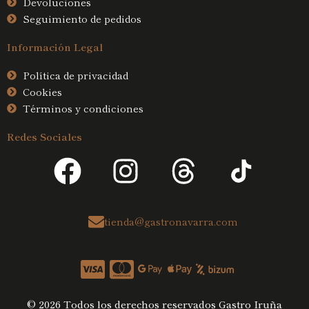
Devoluciones
Seguimiento de pedidos
Información Legal
Política de privacidad
Cookies
Términos y condiciones
Redes Sociales
F
I
T
a
n
h
c
s
r
tienda@gastronavarra.com
e
t
e
b
a
a
o
g
d
© 2026 Todos los derechos reservados Gastro Iruña