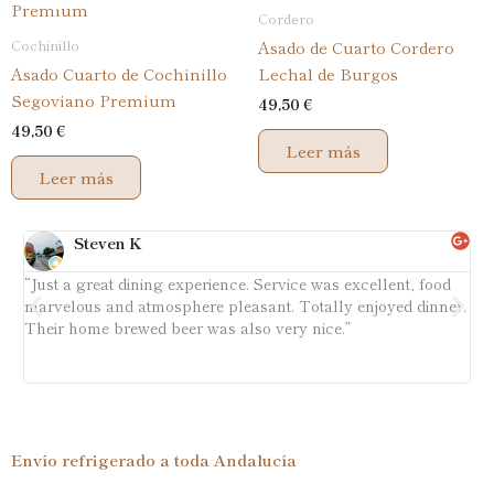
Cordero
Cochinillo
Asado de Cuarto Cordero
Asado Cuarto de Cochinillo
Lechal de Burgos
Segoviano Premium
49,50
€
49,50
€
Leer más
Leer más
Steven K
“Just a great dining experience. Service was excellent, food
“L
marvelous and atmosphere pleasant. Totally enjoyed dinner.
pe
Their home brewed beer was also very nice.”
pr
Envío refrigerado a
toda Andalucía