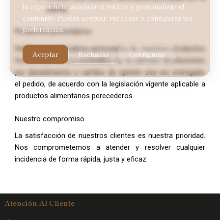
tu experiencia, analizar el tráfico y personalizar el
cliente.
contenido. Puedes aceptar, rechazar o configurar tus
preferencias.
Productos perecederos
Debido a la naturaleza perecedera de nuestros productos
Aceptar
Rechazar
Configurar
frescos (cordero y cochinillo), no se admiten devoluciones
por desistimiento o cambio de opinión una vez entregado
el pedido, de acuerdo con la legislación vigente aplicable a
productos alimentarios perecederos.
Nuestro compromiso
La satisfacción de nuestros clientes es nuestra prioridad.
Nos comprometemos a atender y resolver cualquier
incidencia de forma rápida, justa y eficaz.
Atención Al Cliente