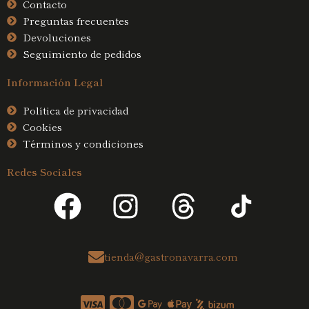
Contacto
Preguntas frecuentes
Devoluciones
Seguimiento de pedidos
Información Legal
Política de privacidad
Cookies
Términos y condiciones
Redes Sociales
F
I
T
a
n
h
c
s
r
tienda@gastronavarra.com
e
t
e
b
a
a