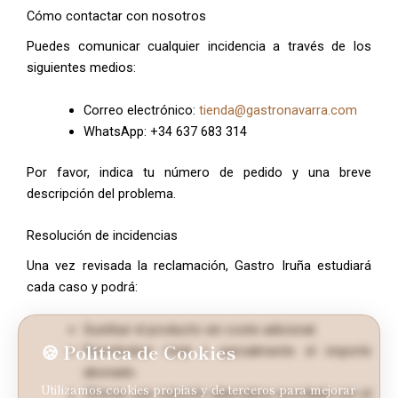
Cómo contactar con nosotros
Puedes comunicar cualquier incidencia a través de los
siguientes medios:
Correo electrónico:
tienda@gastronavarra.com
WhatsApp: +34 637 683 314
Por favor, indica tu número de pedido y una breve
descripción del problema.
Resolución de incidencias
Una vez revisada la reclamación, Gastro Iruña estudiará
cada caso y podrá:
Sustituir el producto sin coste adicional.
🍪 Política de Cookies
Reembolsar total o parcialmente el importe
abonado.
Utilizamos cookies propias y de terceros para mejorar
Ofrecer una solución alternativa acordada con el