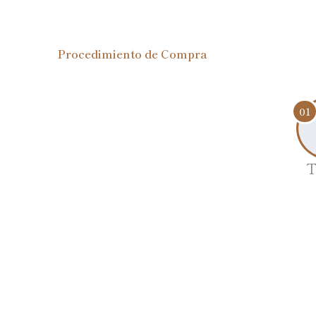
Ir
al
contenido
Procedimiento de Compra
01
T