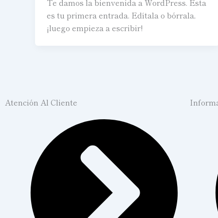
Te damos la bienvenida a WordPress. Esta
es tu primera entrada. Edítala o bórrala,
¡luego empieza a escribir!
Atención Al Cliente
Inform